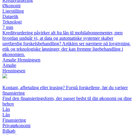
Kreditvurdering
Økonomi
Ligestilling
Dataetik
Teknologi
7 min
Kreditvurdering påvirker alt fra lån til mobilabonnementer, men
hvordan undgår vi, at data og automatiske systemer skaber
uretfærdig forskelsbehandling? Artiklen ser nærmere på lovgivning,
etik og teknologiske løsninger, der kan fremme ligebehandling i
økonomien.
Amalie Henningsen
Amalie
Henningsen
Kontant, afbetaling eller leasing? Forstå forskellene, før du vælger
finansiering
Find den finansieringsform, der passer bedst til din økonomi og dine
behov
Lån
Lån
Finansiering
Privatøkonomi
Bilkøb