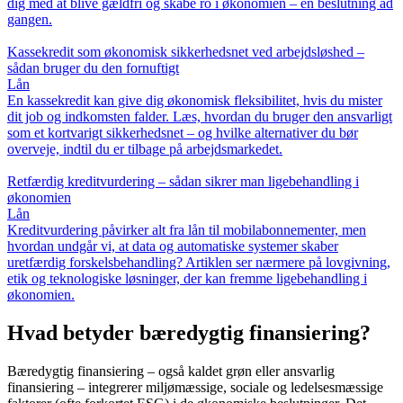
dig med at blive gældfri og skabe ro i økonomien – én beslutning ad
gangen.
Kassekredit som økonomisk sikkerhedsnet ved arbejdsløshed –
sådan bruger du den fornuftigt
Lån
En kassekredit kan give dig økonomisk fleksibilitet, hvis du mister
dit job og indkomsten falder. Læs, hvordan du bruger den ansvarligt
som et kortvarigt sikkerhedsnet – og hvilke alternativer du bør
overveje, indtil du er tilbage på arbejdsmarkedet.
Retfærdig kreditvurdering – sådan sikrer man ligebehandling i
økonomien
Lån
Kreditvurdering påvirker alt fra lån til mobilabonnementer, men
hvordan undgår vi, at data og automatiske systemer skaber
uretfærdig forskelsbehandling? Artiklen ser nærmere på lovgivning,
etik og teknologiske løsninger, der kan fremme ligebehandling i
økonomien.
Hvad betyder bæredygtig finansiering?
Bæredygtig finansiering – også kaldet grøn eller ansvarlig
finansiering – integrerer miljømæssige, sociale og ledelsesmæssige