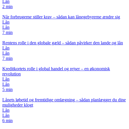
Lån
2 min
Når forbrugerne stiller krav – sådan kan lånegebyrerne ændre sig
Lån
Lån
7 min
Rentens rolle i den globale gæld – sådan påvirker den lande og lån
Lån
Lån
7 min
Kreditkortets rolle i global handel og rejser – en økonomisk
revolution
Lån
Lån
5 min
Lånets løbetid og fremtidige omlægning – sådan planlægger du dine
muligheder klogt
Lån
Lån
6 min