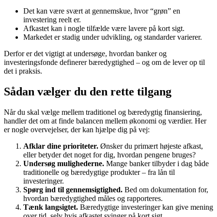
Det kan være svært at gennemskue, hvor “grøn” en
investering reelt er.
Afkastet kan i nogle tilfælde være lavere på kort sigt.
Markedet er stadig under udvikling, og standarder varierer.
Derfor er det vigtigt at undersøge, hvordan banker og
investeringsfonde definerer bæredygtighed – og om de lever op til
det i praksis.
Sådan vælger du den rette tilgang
Når du skal vælge mellem traditionel og bæredygtig finansiering,
handler det om at finde balancen mellem økonomi og værdier. Her
er nogle overvejelser, der kan hjælpe dig på vej:
Afklar dine prioriteter.
Ønsker du primært højeste afkast,
eller betyder det noget for dig, hvordan pengene bruges?
Undersøg mulighederne.
Mange banker tilbyder i dag både
traditionelle og bæredygtige produkter – fra lån til
investeringer.
Spørg ind til gennemsigtighed.
Bed om dokumentation for,
hvordan bæredygtighed måles og rapporteres.
Tænk langsigtet.
Bæredygtige investeringer kan give mening
over tid, selv hvis afkastet svinger på kort sigt.