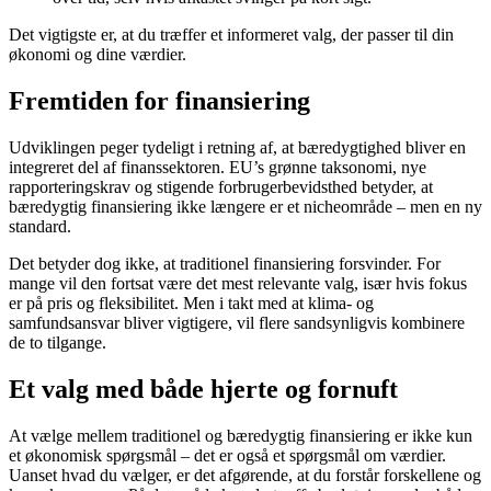
Det vigtigste er, at du træffer et informeret valg, der passer til din
økonomi og dine værdier.
Fremtiden for finansiering
Udviklingen peger tydeligt i retning af, at bæredygtighed bliver en
integreret del af finanssektoren. EU’s grønne taksonomi, nye
rapporteringskrav og stigende forbrugerbevidsthed betyder, at
bæredygtig finansiering ikke længere er et nicheområde – men en ny
standard.
Det betyder dog ikke, at traditionel finansiering forsvinder. For
mange vil den fortsat være det mest relevante valg, især hvis fokus
er på pris og fleksibilitet. Men i takt med at klima- og
samfundsansvar bliver vigtigere, vil flere sandsynligvis kombinere
de to tilgange.
Et valg med både hjerte og fornuft
At vælge mellem traditionel og bæredygtig finansiering er ikke kun
et økonomisk spørgsmål – det er også et spørgsmål om værdier.
Uanset hvad du vælger, er det afgørende, at du forstår forskellene og