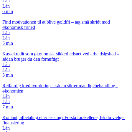
Lån
Lån
6 min
Find motivationen til at blive gældfri – tag små skridt mod
økonomisk frihed
Lån
Lån
5 min
Kassekredit som økonomisk sikkerhedsnet ved arbejdsløshed –
sådan bruger du den fornuftigt
Lån
Lån
3 min
Retfærdig kreditvurdering – sådan sikrer man ligebehandling i
økonomien
Lån
Lån
7 min
Kontant, afbetaling eller leasing? Forstå forskellene, før du vælger
finansiering
Lån