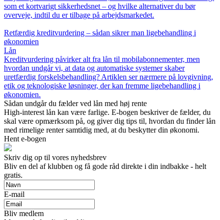
som et kortvarigt sikkerhedsnet – og hvilke alternativer du bør
overveje, indtil du er tilbage på arbejdsmarkedet.
Retfærdig kreditvurdering – sådan sikrer man ligebehandling i
økonomien
Lån
Kreditvurdering påvirker alt fra lån til mobilabonnementer, men
hvordan undgår vi, at data og automatiske systemer skaber
uretfærdig forskelsbehandling? Artiklen ser nærmere på lovgivning,
etik og teknologiske løsninger, der kan fremme ligebehandling i
økonomien.
Sådan undgår du fælder ved lån med høj rente
High-interest lån kan være farlige. E-bogen beskriver de fælder, du
skal være opmærksom på, og giver dig tips til, hvordan du finder lån
med rimelige renter samtidig med, at du beskytter din økonomi.
Hent e-bogen
Skriv dig op til vores nyhedsbrev
Bliv en del af klubben og få gode råd direkte i din indbakke - helt
gratis.
E-mail
Bliv medlem