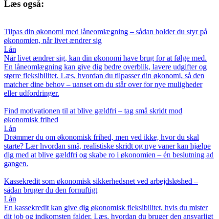
Læs også:
Tilpas din økonomi med låneomlægning – sådan holder du styr på
økonomien, når livet ændrer sig
Lån
Når livet ændrer sig, kan din økonomi have brug for at følge med.
En låneomlægning kan give dig bedre overblik, lavere udgifter og
større fleksibilitet. Læs, hvordan du tilpasser din økonomi, så den
matcher dine behov – uanset om du står over for nye muligheder
eller udfordringer.
Find motivationen til at blive gældfri – tag små skridt mod
økonomisk frihed
Lån
Drømmer du om økonomisk frihed, men ved ikke, hvor du skal
starte? Lær hvordan små, realistiske skridt og nye vaner kan hjælpe
dig med at blive gældfri og skabe ro i økonomien – én beslutning ad
gangen.
Kassekredit som økonomisk sikkerhedsnet ved arbejdsløshed –
sådan bruger du den fornuftigt
Lån
En kassekredit kan give dig økonomisk fleksibilitet, hvis du mister
dit job og indkomsten falder. Læs, hvordan du bruger den ansvarligt