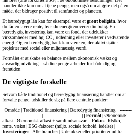
faktorer (ofte forkortet ESG) i de økonomiske beslutninger. Det
handler ikke kun om at tjene penge, men også om at gøre det på en
måde, der bidrager positivt til samfundet og planeten.
Et bæredygtigt lån kan for eksempel være et
grønt boliglån
, hvor
du får en lavere rente, hvis du energirenoverer din bolig. En
bæredygtig investering kan være en fond, der udelukker
virksomheder med høj CO₂-udledning eller investerer i vedvarende
energi. Og en bæredygtig bank kan være en, der aktivt støtter
projekter med social eller miljømæssig værdi.
Formålet er at skabe en balance mellem økonomisk vækst og
ansvarlig udvikling – så dine penge arbejder for både dig og
fremtiden.
De vigtigste forskelle
Selvom både traditionel og bæredygtig finansiering handler om at
forvalte penge, adskiller de sig på flere centrale punkter:
| Område | Traditionel finansiering | Bæredygtig finansiering | |--------
|--------------------------|--------------------------| |
Formål
| Økonomisk
afkast | Økonomisk afkast + samfundsansvar | |
Fokus
| Risiko,
rente, vækst | ESG-faktorer (miljø, sociale forhold, ledelse) | |
Investeringer
| Alle brancher | Udelukker eller prioriterer ud fra