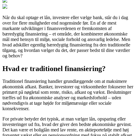
Når du skal optage et lån, investere eller vælge bank, står du i dag
over for flere muligheder end nogensinde før. En af de mest
markante udviklinger i finansverdenen er fremkomsten af
bæredygtig finansiering – et område, der kombinerer økonomiske
mål med hensyn til miljø, sociale forhold og ansvarlig ledelse. Men
hvad adskiller egentlig bæredygtig finansiering fra den traditionelle
tilgang, og hvordan vælger du det, der passer bedst til dine værdier
og behov?
Hvad er traditionel finansiering?
Traditionel finansiering handler grundlæggende om at maksimere
økonomisk afkast. Banker, investorer og virksomheder fokuserer her
primært på nøgletal som rente, risiko, afkast og vækst. Beslutninger
træffes ud fra økonomiske analyser og markedsforhold – uden
nødvendigvis at tage højde for miljømæssige eller sociale
konsekvenser.
For private betyder det typisk, at man vælger lån, opsparing eller
investeringer ud fra, hvad der giver den bedste økonomiske gevinst.
Det kan være et boliglån med lav rente, en aktieportefølje med høj
forventet vækst eller en pensionsordning med fokus på stabilt afkast.