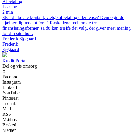
Afbetaling
Leasing
2 min
Skal du betale kontant, vælge afbetaling eller lease? Denne guide
hjælper dig med at forstå forskellene mellem de tre
finansieringsformer, så du kan træffe det valg, der giver mest mening
for din situation.
Frederik Sjøgaard
Frederik
Sjøgaard
Kredit Portal
Del og vis omsorg
X
Facebook
Instagram
LinkedIn
YouTube
Pinterest
TikTok
Mail
RSS
Mød os
Besked
Medier