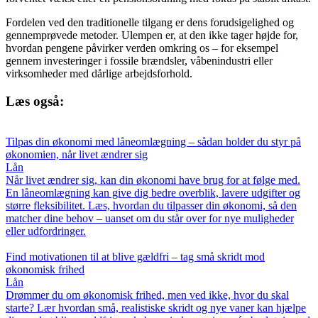
Fordelen ved den traditionelle tilgang er dens forudsigelighed og
gennemprøvede metoder. Ulempen er, at den ikke tager højde for,
hvordan pengene påvirker verden omkring os – for eksempel
gennem investeringer i fossile brændsler, våbenindustri eller
virksomheder med dårlige arbejdsforhold.
Læs også:
Tilpas din økonomi med låneomlægning – sådan holder du styr på
økonomien, når livet ændrer sig
Lån
Når livet ændrer sig, kan din økonomi have brug for at følge med.
En låneomlægning kan give dig bedre overblik, lavere udgifter og
større fleksibilitet. Læs, hvordan du tilpasser din økonomi, så den
matcher dine behov – uanset om du står over for nye muligheder
eller udfordringer.
Find motivationen til at blive gældfri – tag små skridt mod
økonomisk frihed
Lån
Drømmer du om økonomisk frihed, men ved ikke, hvor du skal
starte? Lær hvordan små, realistiske skridt og nye vaner kan hjælpe