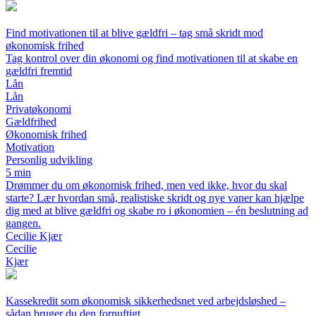
Find motivationen til at blive gældfri – tag små skridt mod
økonomisk frihed
Tag kontrol over din økonomi og find motivationen til at skabe en
gældfri fremtid
Lån
Lån
Privatøkonomi
Gældfrihed
Økonomisk frihed
Motivation
Personlig udvikling
5 min
Drømmer du om økonomisk frihed, men ved ikke, hvor du skal
starte? Lær hvordan små, realistiske skridt og nye vaner kan hjælpe
dig med at blive gældfri og skabe ro i økonomien – én beslutning ad
gangen.
Cecilie Kjær
Cecilie
Kjær
Kassekredit som økonomisk sikkerhedsnet ved arbejdsløshed –
sådan bruger du den fornuftigt