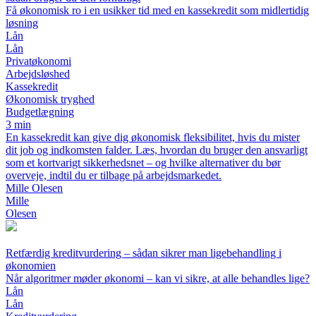
Få økonomisk ro i en usikker tid med en kassekredit som midlertidig
løsning
Lån
Lån
Privatøkonomi
Arbejdsløshed
Kassekredit
Økonomisk tryghed
Budgetlægning
3 min
En kassekredit kan give dig økonomisk fleksibilitet, hvis du mister
dit job og indkomsten falder. Læs, hvordan du bruger den ansvarligt
som et kortvarigt sikkerhedsnet – og hvilke alternativer du bør
overveje, indtil du er tilbage på arbejdsmarkedet.
Mille Olesen
Mille
Olesen
Retfærdig kreditvurdering – sådan sikrer man ligebehandling i
økonomien
Når algoritmer møder økonomi – kan vi sikre, at alle behandles lige?
Lån
Lån