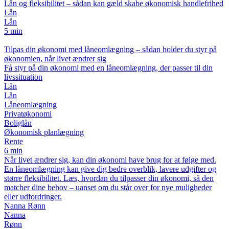
Lån og fleksibilitet – sådan kan gæld skabe økonomisk handlefrihed
Lån
Lån
5 min
Tilpas din økonomi med låneomlægning – sådan holder du styr på
økonomien, når livet ændrer sig
Få styr på din økonomi med en låneomlægning, der passer til din
livssituation
Lån
Lån
Låneomlægning
Privatøkonomi
Boliglån
Økonomisk planlægning
Rente
6 min
Når livet ændrer sig, kan din økonomi have brug for at følge med.
En låneomlægning kan give dig bedre overblik, lavere udgifter og
større fleksibilitet. Læs, hvordan du tilpasser din økonomi, så den
matcher dine behov – uanset om du står over for nye muligheder
eller udfordringer.
Nanna Rønn
Nanna
Rønn