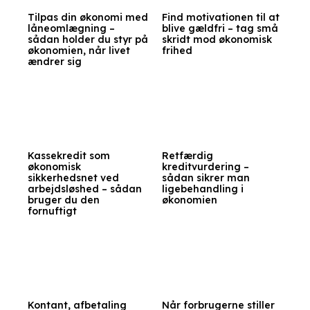
Tilpas din økonomi med
Find motivationen til at
låneomlægning –
blive gældfri – tag små
sådan holder du styr på
skridt mod økonomisk
økonomien, når livet
frihed
ændrer sig
Kassekredit som
Retfærdig
økonomisk
kreditvurdering –
sikkerhedsnet ved
sådan sikrer man
arbejdsløshed – sådan
ligebehandling i
bruger du den
økonomien
fornuftigt
Kontant, afbetaling
Når forbrugerne stiller