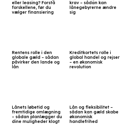
eller leasing? Forstå
krav – sådan kan
forskellene, før du
lånegebyrerne ændre
vælger finansiering
sig
Rentens rolle i den
Kreditkortets rolle i
globale gæld – sådan
global handel og rejser
påvirker den lande og
– en økonomisk
lån
revolution
Lånets løbetid og
Lån og fleksibilitet –
fremtidige omlægning
sådan kan gæld skabe
– sådan planlægger du
økonomisk
dine muligheder klogt
handlefrihed