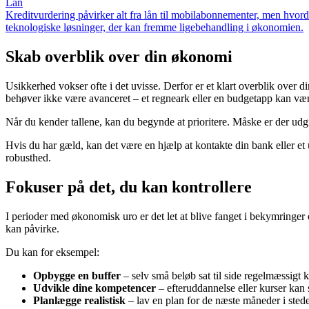
Lån
Kreditvurdering påvirker alt fra lån til mobilabonnementer, men hvord
teknologiske løsninger, der kan fremme ligebehandling i økonomien.
Skab overblik over din økonomi
Usikkerhed vokser ofte i det uvisse. Derfor er et klart overblik over d
behøver ikke være avanceret – et regneark eller en budgetapp kan væ
Når du kender tallene, kan du begynde at prioritere. Måske er der udgi
Hvis du har gæld, kan det være en hjælp at kontakte din bank eller et u
robusthed.
Fokuser på det, du kan kontrollere
I perioder med økonomisk uro er det let at blive fanget i bekymringer 
kan påvirke.
Du kan for eksempel:
Opbygge en buffer
– selv små beløb sat til side regelmæssigt 
Udvikle dine kompetencer
– efteruddannelse eller kurser kan 
Planlægge realistisk
– lav en plan for de næste måneder i stede