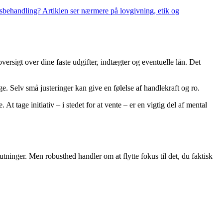
lsbehandling? Artiklen ser nærmere på lovgivning, etik og
versigt over dine faste udgifter, indtægter og eventuelle lån. Det
e. Selv små justeringer kan give en følelse af handlekraft og ro.
 tage initiativ – i stedet for at vente – er en vigtig del af mental
tninger. Men robusthed handler om at flytte fokus til det, du faktisk