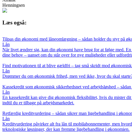
Henningsen
Læs også:
Tilpas din økonomi med låneomlægning – sådan holder du styr på øko
Lån
Når livet ændrer sig, kan din økonomi have brug for at følge med. En 
dine behov – uanset om du står over for nye muligheder eller udfordri
Find motivationen til at blive gældfri – tag små skridt mod økonomisk
Lån
Drømmer du om økonomisk frihed, men ved ikke, hvor du skal starte? 
Kassekredit som økonomisk sikkerhedsnet ved arbejdsløshed – sådan 
Lån
En kassekredit kan give dig økonomisk fleksibilitet, hvis du mister di
indtil du er tilbage på arbejdsmarkedet.
Retfærdig kreditvurdering – sådan sikrer man ligebehandling i økono
Lån
Kreditvurdering påvirker alt fra lån til mobilabonnementer, men hvord
teknologiske løsninger, der kan fremme ligebehandling i økonomien.