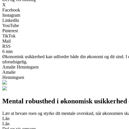
X
Facebook
Instagram
LinkedIn
YouTube
Pinterest
TikTok
Mail
RSS
6 min
Økonomisk usikkerhed kan udfordre både din økonomi og dit sind. I den
uforudsigelig.
Amalie Henningsen
Amalie
Henningsen
Mental robusthed i økonomisk usikkerhed 
Lær at bevare roen og styrke dit mentale overskud, når økonomien sk
Lån
Lån
Del og vis omsorg