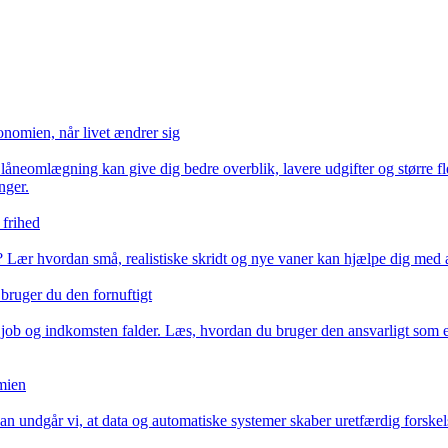
nomien, når livet ændrer sig
låneomlægning kan give dig bedre overblik, lavere udgifter og større fl
nger.
 frihed
Lær hvordan små, realistiske skridt og nye vaner kan hjælpe dig med a
bruger du den fornuftigt
t job og indkomsten falder. Læs, hvordan du bruger den ansvarligt som et
mien
an undgår vi, at data og automatiske systemer skaber uretfærdig forske