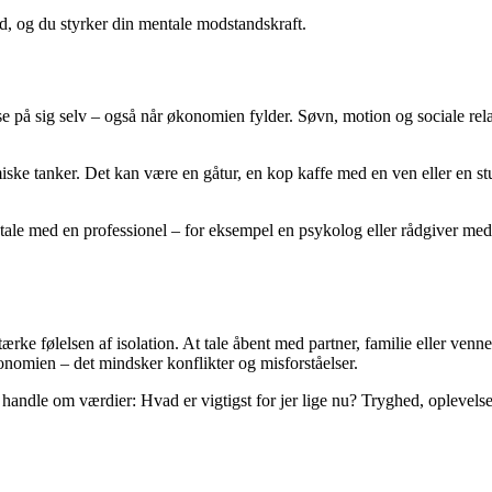
d, og du styrker din mentale modstandskraft.
sse på sig selv – også når økonomien fylder. Søvn, motion og sociale r
ske tanker. Det kan være en gåtur, en kop kaffe med en ven eller en stu
le med en professionel – for eksempel en psykolog eller rådgiver med er
e følelsen af isolation. At tale åbent med partner, familie eller venner
konomien – det mindsker konflikter og misforståelser.
le om værdier: Hvad er vigtigst for jer lige nu? Tryghed, oplevelser, op