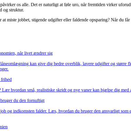
åvirker os alle. Det er naturligt at føle uro, når fremtiden virker uforu
d og struktur.
t miste jobbet, stigende udgifter eller faldende opsparing? Når du får ide
nomien, når livet ændrer sig
låneomlægning kan give dig bedre overblik, lavere udgifter og større fl
nger.
 frihed
Lær hvordan små, realistiske skridt og nye vaner kan hjælpe dig med a
bruger du den fornuftigt
t job og indkomsten falder. Læs, hvordan du bruger den ansvarligt som et
mien