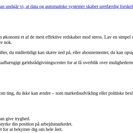
an undgår vi, at data og automatiske systemer skaber uretfærdig forske
in økonomi et af de mest effektive redskaber mod stress. Lav en simpel o
re nok.
fter, du midlertidigt kan skære ned på, eller abonnementer, du kan opsig
afhængigt gældsrådgivningscenter for at få overblik over mulighederne. At
om ting, du ikke kan ændre – som markedsudvikling eller politiske beslu
kan give tryghed.
styrke din position på arbejdsmarkedet.
t for at bekymre dig om hele året.