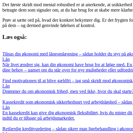
Det første skridt mod mental robusthed er at anerkende, at usikkerhed p
betragte dem som signaler om, at du har brug for at skabe mere klarhe
Prøv at sætte ord på, hvad der konkret bekymrer dig. Er det frygten for a
på dem – og dermed genvinde følelsen af kontrol.
Læs også:
Tilpas din økonomi med låneomlægning – sådan holder du styr på øko
Lån
Når livet ændrer sig, kan din økonomi have brug for at følge med. En 
dine behov – uanset om du står over for nye muligheder eller udfordri
Find motivationen til at blive gældfri – tag små skridt mod økonomisk
Lån
Drømmer du om økonomisk frihed, men ved ikke, hvor du skal starte? 
Kassekredit som økonomisk sikkerhedsnet ved arbejdsløshed – sådan 
Lån
En kassekredit kan give dig økonomisk fleksibilitet, hvis du mister di
indtil du er tilbage på arbejdsmarkedet.
Retfærdig kreditvurdering – sådan sikrer man ligebehandling i økono