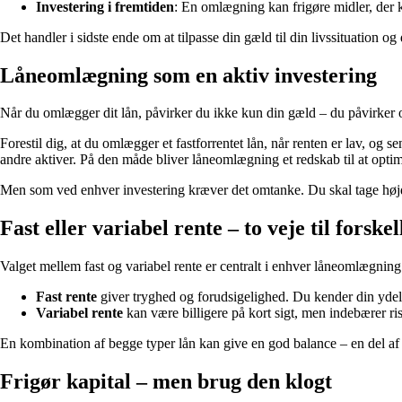
Investering i fremtiden
: En omlægning kan frigøre midler, der ka
Det handler i sidste ende om at tilpasse din gæld til din livssituation 
Låneomlægning som en aktiv investering
Når du omlægger dit lån, påvirker du ikke kun din gæld – du påvirker 
Forestil dig, at du omlægger et fastforrentet lån, når renten er lav, og se
andre aktiver. På den måde bliver låneomlægning et redskab til at opt
Men som ved enhver investering kræver det omtanke. Du skal tage højde 
Fast eller variabel rente – to veje til forskel
Valget mellem fast og variabel rente er centralt i enhver låneomlægning
Fast rente
giver tryghed og forudsigelighed. Du kender din ydelse 
Variabel rente
kan være billigere på kort sigt, men indebærer ris
En kombination af begge typer lån kan give en god balance – en del af lån
Frigør kapital – men brug den klogt