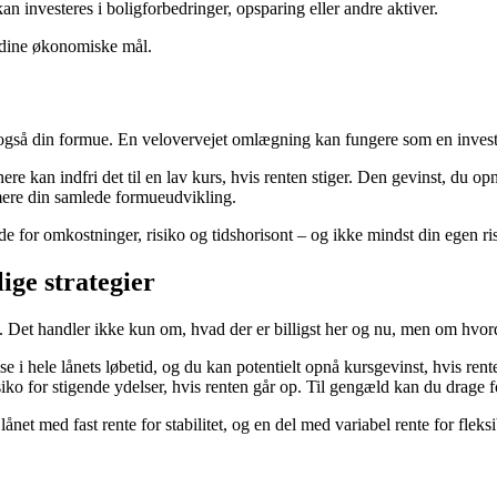
n investeres i boligforbedringer, opsparing eller andre aktiver.
og dine økonomiske mål.
også din formue. En velovervejet omlægning kan fungere som en invester
nere kan indfri det til en lav kurs, hvis renten stiger. Den gevinst, du op
imere din samlede formueudvikling.
for omkostninger, risiko og tidshorisont – og ikke mindst din egen ris
lige strategier
. Det handler ikke kun om, hvad der er billigst her og nu, men om hvord
i hele lånets løbetid, og du kan potentielt opnå kursgevinst, hvis rente
iko for stigende ydelser, hvis renten går op. Til gengæld kan du drage fo
et med fast rente for stabilitet, og en del med variabel rente for fleksib