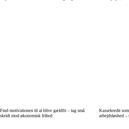
Find motivationen til at blive gældfri – tag små
Kassekredit som
skridt mod økonomisk frihed
arbejdsløshed – 