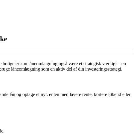
nke
e boligejer kan låneomlægning også være et strategisk værktøj – en
bruge låneomlægning som en aktiv del af din investeringsstrategi.
amle lån og optage et nyt, enten med lavere rente, kortere løbetid eller
de.