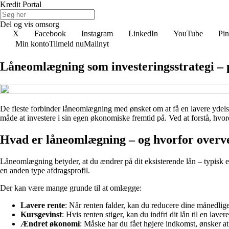
Kredit Portal
Del og vis omsorg
X
Facebook
Instagram
LinkedIn
YouTube
Pin
Min konto
Tilmeld nu
Mailnyt
Låneomlægning som investeringsstrategi –
De fleste forbinder låneomlægning med ønsket om at få en lavere ydelse
måde at investere i sin egen økonomiske fremtid på. Ved at forstå, hvor
Hvad er låneomlægning – og hvorfor overve
Låneomlægning betyder, at du ændrer på dit eksisterende lån – typisk et 
en anden type afdragsprofil.
Der kan være mange grunde til at omlægge:
Lavere rente
: Når renten falder, kan du reducere dine månedlige
Kursgevinst
: Hvis renten stiger, kan du indfri dit lån til en lav
Ændret økonomi
: Måske har du fået højere indkomst, ønsker at 