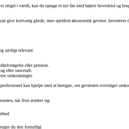
er steget i værdi, kan du optage et nyt lån med højere hovedstol og brug
g kan give kortvarig glæde, men sjældent økonomisk gevinst. Investerer d
g særligt relevant:
ilieforøgelse eller pension.
drag eller omvendt.
avere omkostninger.
En professionel kan hjælpe med at beregne, om gevinsten overstiger omko
omien, når livet ændrer sig
frihed
uger du den fornuftigt