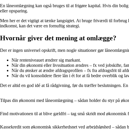
En låneomlægning kan også bruges til at frigøre kapital. Hvis din bolig 
eller opsparing.
Men her er det vigtigt at tænke langsigtet. At bruge friværdi til forbru
indkomst, kan det være en fornuftig strategi.
Hvornår giver det mening at omlægge?
Der er ingen universel opskrift, men nogle situationer gør låneomlægnin
Når renteniveauet ændrer sig markant.
Når din økonomi eller livssituation ændres – fx ved jobskifte, fam
Når du ønsker at ændre afdragsprofilen – fx fra afdragsfrit til af
Når du vil konsolidere flere lån i ét for at få bedre overblik og l
Det er altid en god idé at få rådgivning, før du træffer beslutningen. 
Tilpas din økonomi med låneomlægning – sådan holder du styr på økon
Find motivationen til at blive gældfri – tag små skridt mod økonomisk 
Kassekredit som økonomisk sikkerhedsnet ved arbejdsløshed – sådan br