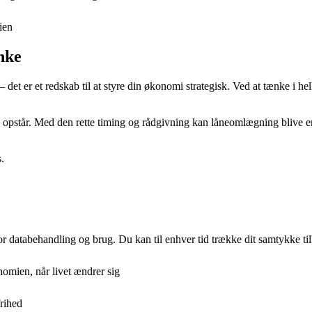
ien
nke
et er et redskab til at styre din økonomi strategisk. Ved at tænke i h
opstår. Med den rette timing og rådgivning kan låneomlægning blive en
.
for databehandling og brug. Du kan til enhver tid trække dit samtykke ti
omien, når livet ændrer sig
frihed