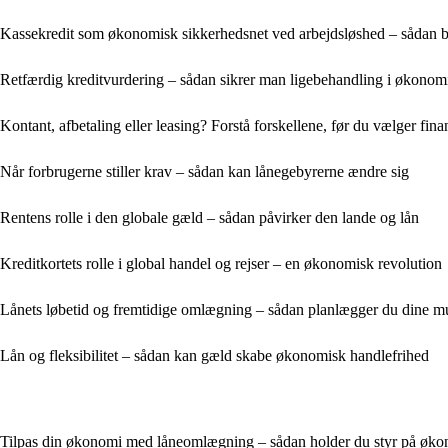
Kassekredit som økonomisk sikkerhedsnet ved arbejdsløshed – sådan br
Retfærdig kreditvurdering – sådan sikrer man ligebehandling i økonom
Kontant, afbetaling eller leasing? Forstå forskellene, før du vælger fina
Når forbrugerne stiller krav – sådan kan lånegebyrerne ændre sig
Rentens rolle i den globale gæld – sådan påvirker den lande og lån
Kreditkortets rolle i global handel og rejser – en økonomisk revolution
Lånets løbetid og fremtidige omlægning – sådan planlægger du dine mu
Lån og fleksibilitet – sådan kan gæld skabe økonomisk handlefrihed
Tilpas din økonomi med låneomlægning – sådan holder du styr på økon