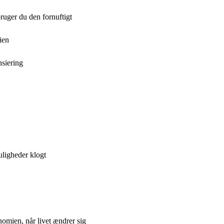
uger du den fornuftigt
ien
nsiering
ligheder klogt
omien, når livet ændrer sig