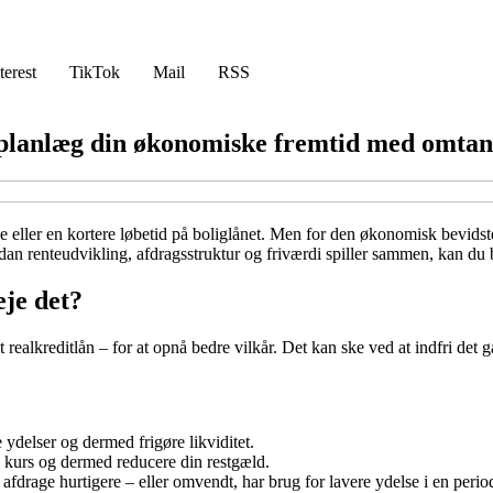
terest
TikTok
Mail
RSS
 planlæg din økonomiske fremtid med omta
 eller en kortere løbetid på boliglånet. Men for den økonomisk bevidst
dan renteudvikling, afdragsstruktur og friværdi spiller sammen, kan du 
je det?
realkreditlån – for at opnå bedre vilkår. Det kan ske ved at indfri det g
 ydelser og dermed frigøre likviditet.
ere kurs og dermed reducere din restgæld.
afdrage hurtigere – eller omvendt, har brug for lavere ydelse i en perio