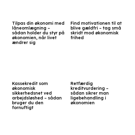
Tilpas din økonomi med
Find motivationen til at
låneomlægning –
blive gældfri – tag små
sådan holder du styr på
skridt mod økonomisk
økonomien, når livet
frihed
ændrer sig
Kassekredit som
Retfærdig
økonomisk
kreditvurdering –
sikkerhedsnet ved
sådan sikrer man
arbejdsløshed – sådan
ligebehandling i
bruger du den
økonomien
fornuftigt