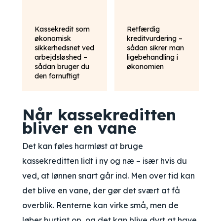
Kassekredit som
Retfærdig
økonomisk
kreditvurdering –
sikkerhedsnet ved
sådan sikrer man
arbejdsløshed –
ligebehandling i
sådan bruger du
økonomien
den fornuftigt
Når kassekreditten
bliver en vane
Det kan føles harmløst at bruge
kassekreditten lidt i ny og næ – især hvis du
ved, at lønnen snart går ind. Men over tid kan
det blive en vane, der gør det svært at få
overblik. Renterne kan virke små, men de
løber hurtigt op, og det kan blive dyrt at have