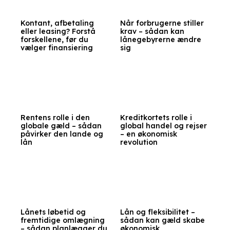
Kontant, afbetaling
Når forbrugerne stiller
eller leasing? Forstå
krav – sådan kan
forskellene, før du
lånegebyrerne ændre
vælger finansiering
sig
Rentens rolle i den
Kreditkortets rolle i
globale gæld – sådan
global handel og rejser
påvirker den lande og
– en økonomisk
lån
revolution
Lånets løbetid og
Lån og fleksibilitet –
fremtidige omlægning
sådan kan gæld skabe
– sådan planlægger du
økonomisk