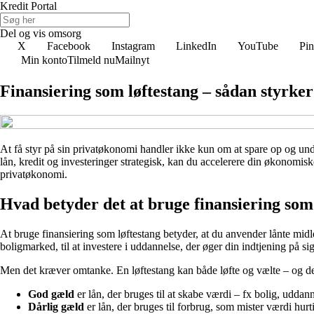
Kredit Portal
Del og vis omsorg
X
Facebook
Instagram
LinkedIn
YouTube
Pin
Min konto
Tilmeld nu
Mailnyt
Finansiering som løftestang – sådan styrk
At få styr på sin privatøkonomi handler ikke kun om at spare op og und
lån, kredit og investeringer strategisk, kan du accelerere din økonomiske
privatøkonomi.
Hvad betyder det at bruge finansiering som
At bruge finansiering som løftestang betyder, at du anvender lånte midler
boligmarked, til at investere i uddannelse, der øger din indtjening på sig
Men det kræver omtanke. En løftestang kan både løfte og vælte – og d
God gæld
er lån, der bruges til at skabe værdi – fx bolig, uddann
Dårlig gæld
er lån, der bruges til forbrug, som mister værdi hurtigt