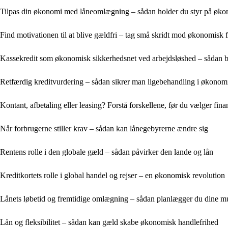
Tilpas din økonomi med låneomlægning – sådan holder du styr på økon
Find motivationen til at blive gældfri – tag små skridt mod økonomisk 
Kassekredit som økonomisk sikkerhedsnet ved arbejdsløshed – sådan br
Retfærdig kreditvurdering – sådan sikrer man ligebehandling i økonom
Kontant, afbetaling eller leasing? Forstå forskellene, før du vælger fina
Når forbrugerne stiller krav – sådan kan lånegebyrerne ændre sig
Rentens rolle i den globale gæld – sådan påvirker den lande og lån
Kreditkortets rolle i global handel og rejser – en økonomisk revolution
Lånets løbetid og fremtidige omlægning – sådan planlægger du dine mu
Lån og fleksibilitet – sådan kan gæld skabe økonomisk handlefrihed