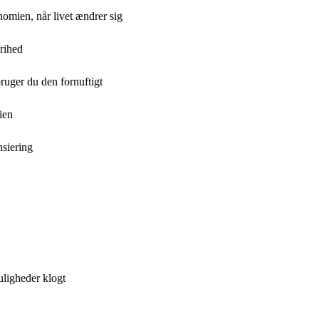
omien, når livet ændrer sig
frihed
uger du den fornuftigt
ien
nsiering
ligheder klogt