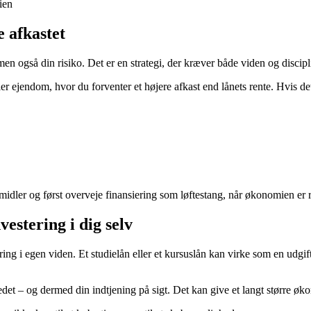
ien
e afkastet
men også din risiko. Det er en strategi, der kræver både viden og discipl
ller ejendom, hvor du forventer et højere afkast end lånets rente. Hvis d
e midler og først overveje finansiering som løftestang, når økonomien er 
estering i dig selv
ring i egen viden. Et studielån eller et kursuslån kan virke som en udgi
t – og dermed din indtjening på sigt. Det kan give et langt større øko