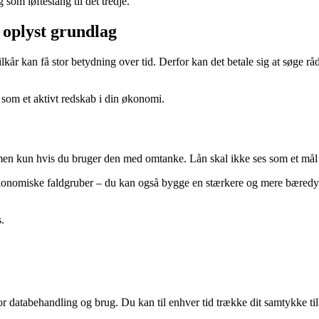
 som løftestang til det tredje.
 oplyst grundlag
ilkår kan få stor betydning over tid. Derfor kan det betale sig at søge
 som et aktivt redskab i din økonomi.
men kun hvis du bruger den med omtanke. Lån skal ikke ses som et mål i
 økonomiske faldgruber – du kan også bygge en stærkere og mere bæredy
.
for databehandling og brug. Du kan til enhver tid trække dit samtykke ti