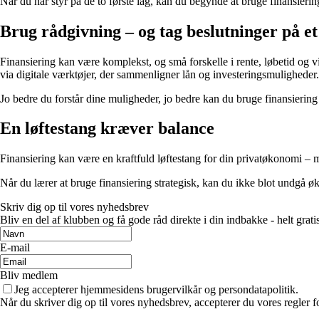
Når du har styr på de to første lag, kan du begynde at bruge finansiering
Brug rådgivning – og tag beslutninger på et
Finansiering kan være komplekst, og små forskelle i rente, løbetid og v
via digitale værktøjer, der sammenligner lån og investeringsmuligheder.
Jo bedre du forstår dine muligheder, jo bedre kan du bruge finansiering
En løftestang kræver balance
Finansiering kan være en kraftfuld løftestang for din privatøkonomi – 
Når du lærer at bruge finansiering strategisk, kan du ikke blot undgå
Skriv dig op til vores nyhedsbrev
Bliv en del af klubben og få gode råd direkte i din indbakke - helt gratis
E-mail
Bliv medlem
Jeg accepterer hjemmesidens brugervilkår og persondatapolitik.
Når du skriver dig op til vores nyhedsbrev, accepterer du vores regler 