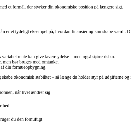
 med et formål, der styrker din økonomiske position på længere sigt.
liglån er et tydeligt eksempel på, hvordan finansiering kan skabe værdi. 
 variabel rente kan give lavere ydelse – men også større risiko.
er, men bør bruges med omtanke.
l af din formueopbygning.
skabe økonomisk stabilitet – så længe du holder styr på udgifterne og 
omien, når livet ændrer sig
frihed
uger du den fornuftigt