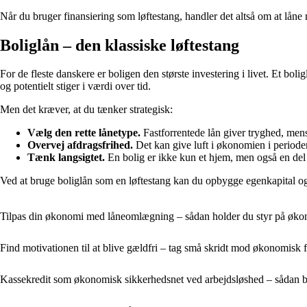
Når du bruger finansiering som løftestang, handler det altså om at låne
Boliglån – den klassiske løftestang
For de fleste danskere er boligen den største investering i livet. Et bo
og potentielt stiger i værdi over tid.
Men det kræver, at du tænker strategisk:
Vælg den rette lånetype.
Fastforrentede lån giver tryghed, mens
Overvej afdragsfrihed.
Det kan give luft i økonomien i period
Tænk langsigtet.
En bolig er ikke kun et hjem, men også en de
Ved at bruge boliglån som en løftestang kan du opbygge egenkapital og 
Tilpas din økonomi med låneomlægning – sådan holder du styr på økon
Find motivationen til at blive gældfri – tag små skridt mod økonomisk 
Kassekredit som økonomisk sikkerhedsnet ved arbejdsløshed – sådan br