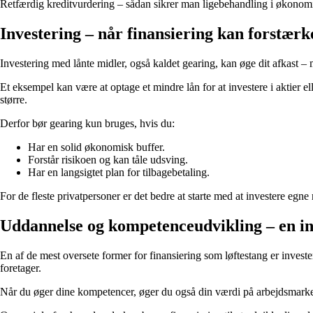
Retfærdig kreditvurdering – sådan sikrer man ligebehandling i økonom
Investering – når finansiering kan forstærk
Investering med lånte midler, også kaldet gearing, kan øge dit afkast – 
Et eksempel kan være at optage et mindre lån for at investere i aktier e
større.
Derfor bør gearing kun bruges, hvis du:
Har en solid økonomisk buffer.
Forstår risikoen og kan tåle udsving.
Har en langsigtet plan for tilbagebetaling.
For de fleste privatpersoner er det bedre at starte med at investere egn
Uddannelse og kompetenceudvikling – en inv
En af de mest oversete former for finansiering som løftestang er investe
foretager.
Når du øger dine kompetencer, øger du også din værdi på arbejdsmarkede