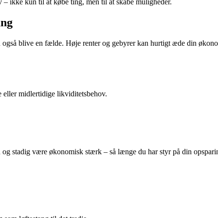
 – ikke kun til at købe ting, men til at skabe muligheder.
ung
 også blive en fælde. Høje renter og gebyrer kan hurtigt æde din økonom
 eller midlertidige likviditetsbehov.
g stadig være økonomisk stærk – så længe du har styr på din opsparing