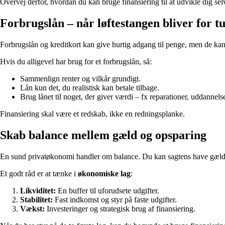
Overvej derfor, hvordan du kan bruge finansiering til at udvikle dig selv
Forbrugslån – når løftestangen bliver for t
Forbrugslån og kreditkort kan give hurtig adgang til penge, men de kan
Hvis du alligevel har brug for et forbrugslån, så:
Sammenlign renter og vilkår grundigt.
Lån kun det, du realistisk kan betale tilbage.
Brug lånet til noget, der giver værdi – fx reparationer, uddannelse
Finansiering skal være et redskab, ikke en redningsplanke.
Skab balance mellem gæld og opsparing
En sund privatøkonomi handler om balance. Du kan sagtens have gæld o
Et godt råd er at tænke i
økonomiske lag
:
Likviditet:
En buffer til uforudsete udgifter.
Stabilitet:
Fast indkomst og styr på faste udgifter.
Vækst:
Investeringer og strategisk brug af finansiering.